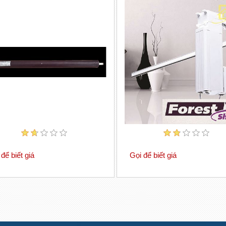
để biết giá
Gọi để biết giá
ại lý động cơ rèm Forest chính
Động cơ rèm tự động chính hãn