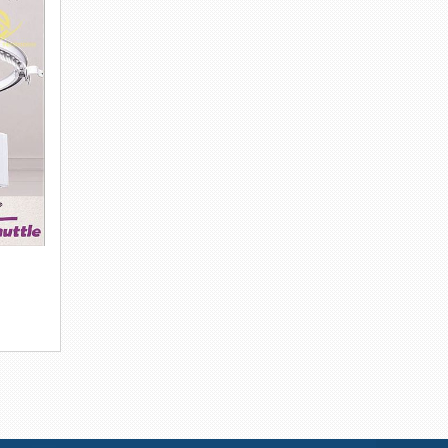
g,cao