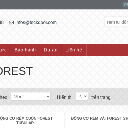
88
infos@teckdoor.com
 tức
Bảo hành
Dự án
Liên hệ
OREST
theo
Hiển thị
trên trang
ỘNG CƠ RÈM CUỐN FOREST
ĐỘNG CƠ RÈM VẢI FOREST S
TUBULAR