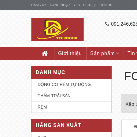
ĐĂNG KÝ
ĐĂNG NHẬP
YÊU THÍCH
(0)
LIÊN HỆ
091.246.62
Giới thiệu
Sản phẩm
Tin
F
DANH MỤC
ĐỘNG CƠ RÈM TỰ ĐỘNG
THẢM TRẢI SÀN
Xếp 
RÈM
HÃNG SẢN XUẤT
Đ