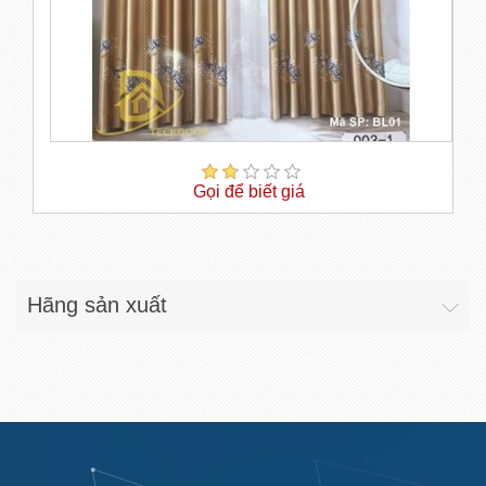
Gọi để biết giá
Hãng sản xuất
Rèm vải đẹp,hiện đại,uy tín,chuyên nghiệp tại Thái Nguyên và Hà
Nội